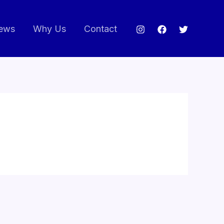
ews
Why Us
Contact