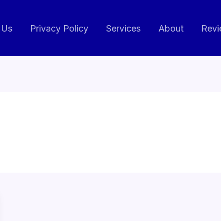
 Us
Privacy Policy
Services
About
Revi