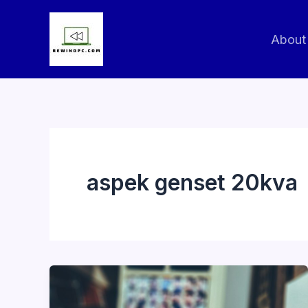
Skip
to
About
content
aspek genset 20kva