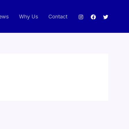
ews
Why Us
Contact