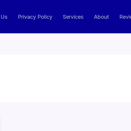
 Us
Privacy Policy
Services
About
Revi