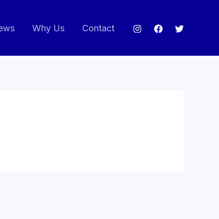
ews
Why Us
Contact