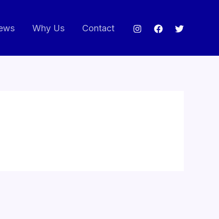
ews
Why Us
Contact