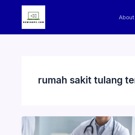
Skip
to
About
content
rumah sakit tulang te