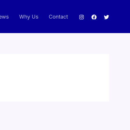
ews
Why Us
Contact