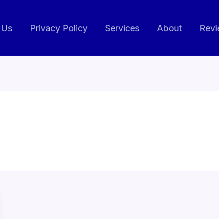
 Us
Privacy Policy
Services
About
Revi