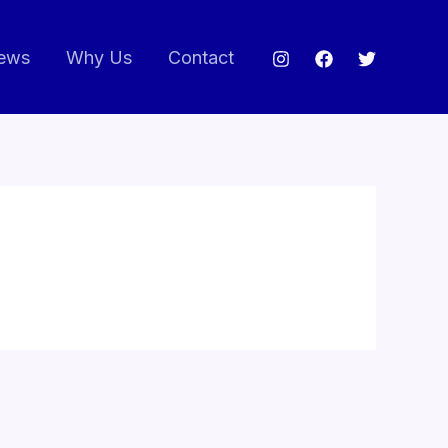
ews
Why Us
Contact